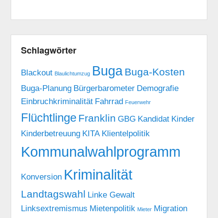
Schlagwörter
Buga
Buga-Kosten
Blackout
Blaulichtumzug
Buga-Planung
Bürgerbarometer
Demografie
Einbruchkriminalität
Fahrrad
Feuerwehr
Flüchtlinge
Franklin
GBG
Kandidat
Kinder
Kinderbetreuung
KITA
Klientelpolitik
Kommunalwahlprogramm
Kriminalität
Konversion
Landtagswahl
Linke Gewalt
Linksextremismus
Mietenpolitik
Migration
Mieter