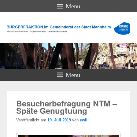
Menu
BÜRGERFRAKTION im
Gemeinderat der Stadt
Mannheim
Wirklichkeit wahrnehmen – Folgen abschätzen – Verantwortlich
handeln
Menu
Besucherbefragung NTM –
Späte Genugtuung
Veröffentlicht am
19. Juli 2019
von
ewill