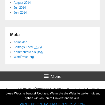
August 2014
Juli 2014
Juni 2014
Meta
Anmelden
Beitrags-Feed (
RSS
)
Kommentare als
RSS
WordPress.org
Menu
Copyright © [2019]
BÜRGERFRAKTION im Gemeinderat der Stadt
Diese Website benutzt Cookies. Wenn Sie die Website weiter nutzen,
Mannheim
. Alle Rechte vorbehalten.
gehen wir von Ihrem Einverständnis aus.
Powered by:
WordPress
AKZEPTIEREN
DATENSCHUTZERKLÄRUNG