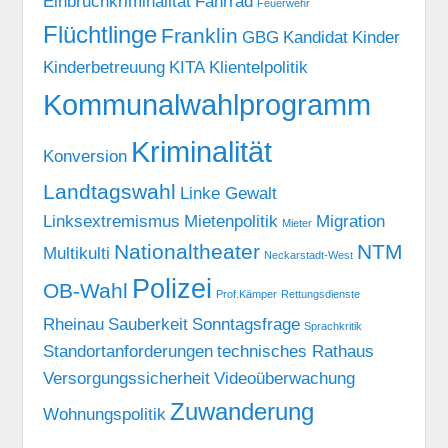
Einbruchkriminalität
Fahrrad
Feuerwehr
Flüchtlinge
Franklin
GBG
Kandidat
Kinder
Kinderbetreuung
KITA
Klientelpolitik
Kommunalwahlprogramm
Kriminalität
Konversion
Landtagswahl
Linke Gewalt
Linksextremismus
Mietenpolitik
Migration
Mieter
Nationaltheater
NTM
Multikulti
Neckarstadt-West
Polizei
OB-Wahl
Prof.Kämper
Rettungsdienste
Rheinau
Sauberkeit
Sonntagsfrage
Sprachkritik
Standortanforderungen
technisches Rathaus
Versorgungssicherheit
Videoüberwachung
Zuwanderung
Wohnungspolitik