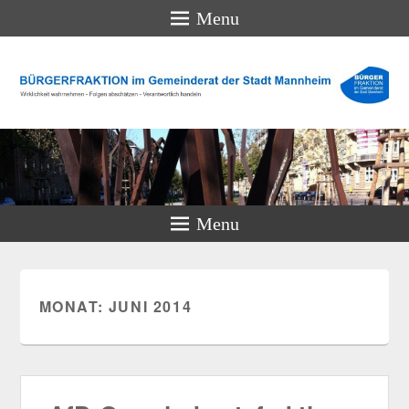
Menu
BÜRGERFRAKTION im
Gemeinderat der Stadt
Mannheim
Wirklichkeit wahrnehmen – Folgen abschätzen – Verantwortlich
handeln
Menu
MONAT: JUNI 2014