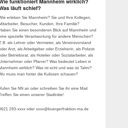
Wie funktioniert Mannheim wirklich?
Was läuft schief?
Wie erleben Sie Mannheim? Sie und Ihre Kollegen,
Mitarbeiter, Besucher, Kunden, Ihre Familie?
Haben Sie einen besonderen Blick auf Mannheim und
eine spezielle Verantwortung für andere Menschen?
Z.B. als Lehrer oder Vermieter, als Vereinsvorstand
oder Arzt, als Arbeitgeber oder Erzieherin, als Polizist
oder Betriebsrat, als Hotelier oder Sozialarbeiter, als
Unternehmer oder Pfarrer? Was bedeutet Leben in
Mannheim wirklich? Was ist echt und was ist Talmi?
Wo muss man hinter die Kulissen schauen?
Rufen Sie NN an oder schreiben Sie ihr eine Mail.
Treffen Sie einen unserer Stadträte!
0621 293-xxxx oder xxxx@buergerfraktion-ma.de