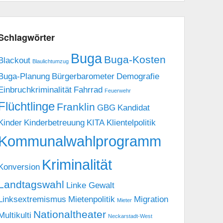
Schlagwörter
Buga
Buga-Kosten
Blackout
Blaulichtumzug
Buga-Planung
Bürgerbarometer
Demografie
Einbruchkriminalität
Fahrrad
Feuerwehr
Flüchtlinge
Franklin
GBG
Kandidat
Kinder
Kinderbetreuung
KITA
Klientelpolitik
Kommunalwahlprogramm
Kriminalität
Konversion
Landtagswahl
Linke Gewalt
Linksextremismus
Mietenpolitik
Migration
Mieter
Nationaltheater
Multikulti
Neckarstadt-West