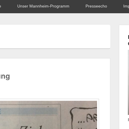
e
Unser Mannheim-Programm
Presseecho
Im
ung