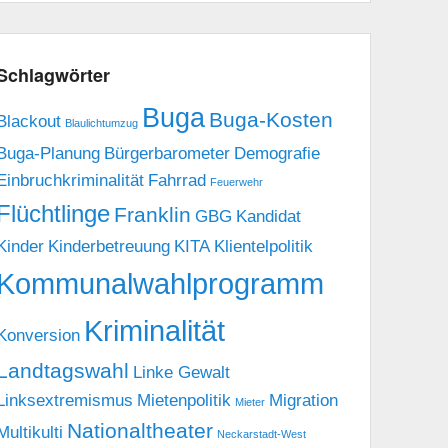
Schlagwörter
Buga
Buga-Kosten
Blackout
Blaulichtumzug
Buga-Planung
Bürgerbarometer
Demografie
Einbruchkriminalität
Fahrrad
Feuerwehr
Flüchtlinge
Franklin
GBG
Kandidat
Kinder
Kinderbetreuung
KITA
Klientelpolitik
Kommunalwahlprogramm
Kriminalität
Konversion
Landtagswahl
Linke Gewalt
Linksextremismus
Mietenpolitik
Migration
Mieter
Nationaltheater
Multikulti
Neckarstadt-West