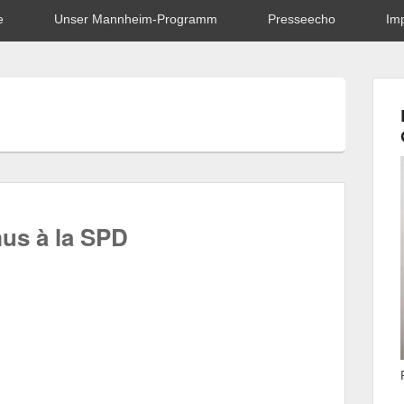
e
Unser Mannheim-Programm
Presseecho
Im
mus à la SPD