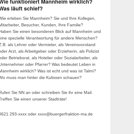
Wie funktioniert Mannheim wirklich?
Was läuft schief?
Wie erleben Sie Mannheim? Sie und Ihre Kollegen,
Mitarbeiter, Besucher, Kunden, Ihre Familie?
Haben Sie einen besonderen Blick auf Mannheim und
eine spezielle Verantwortung für andere Menschen?
Z.B. als Lehrer oder Vermieter, als Vereinsvorstand
oder Arzt, als Arbeitgeber oder Erzieherin, als Polizist
oder Betriebsrat, als Hotelier oder Sozialarbeiter, als
Unternehmer oder Pfarrer? Was bedeutet Leben in
Mannheim wirklich? Was ist echt und was ist Talmi?
Wo muss man hinter die Kulissen schauen?
Rufen Sie NN an oder schreiben Sie ihr eine Mail.
Treffen Sie einen unserer Stadträte!
0621 293-xxxx oder xxxx@buergerfraktion-ma.de