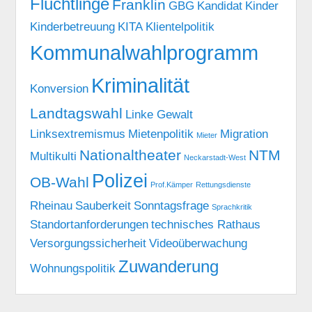
Flüchtlinge
Franklin
GBG
Kandidat
Kinder
Kinderbetreuung
KITA
Klientelpolitik
Kommunalwahlprogramm
Kriminalität
Konversion
Landtagswahl
Linke Gewalt
Linksextremismus
Mietenpolitik
Migration
Mieter
Nationaltheater
NTM
Multikulti
Neckarstadt-West
Polizei
OB-Wahl
Prof.Kämper
Rettungsdienste
Rheinau
Sauberkeit
Sonntagsfrage
Sprachkritik
Standortanforderungen
technisches Rathaus
Versorgungssicherheit
Videoüberwachung
Zuwanderung
Wohnungspolitik