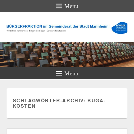
Menu
BÜRGERFRAKTION im
Gemeinderat der Stadt
Mannheim
Wirklichkeit wahrnehmen – Folgen abschätzen – Verantwortlich
handeln
Menu
SCHLAGWÖRTER-ARCHIV:
BUGA-
KOSTEN